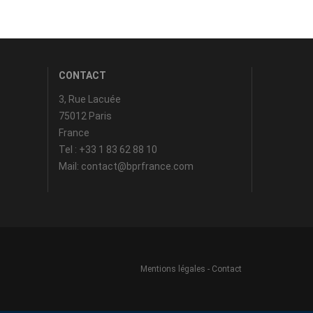
CONTACT
3, Rue Lacuée
75012 Paris
France
Tel : +33 1 83 62 88 10
Mail: contact@bprfrance.com
Mentions légales
-
Contact