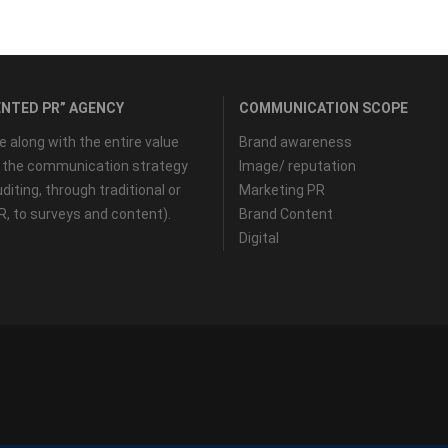
NTED PR” AGENCY
COMMUNICATION SCOPE
along with the entire value
Brand awareness
f the communication strategy
Image/ reputation
diting, through traditional or
Marketing PR
PR, to surveys and content).
Brand Content
Digital