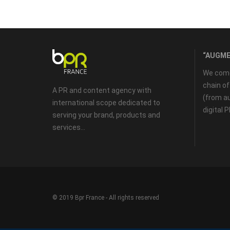
“AUGME
We come 
chain o
A PR and content agency with
(from au
international scope dedicated to
digital 
serving your brand, products and
services...
© 2019 Bpr France - All rights reserved