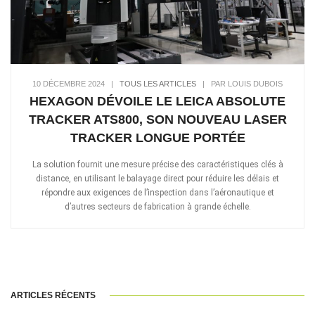
10 DÉCEMBRE 2024
|
TOUS LES ARTICLES
|
PAR LOUIS DUBOIS
HEXAGON DÉVOILE LE LEICA ABSOLUTE
TRACKER ATS800, SON NOUVEAU LASER
TRACKER LONGUE PORTÉE
La solution fournit une mesure précise des caractéristiques clés à
distance, en utilisant le balayage direct pour réduire les délais et
répondre aux exigences de l’inspection dans l’aéronautique et
d’autres secteurs de fabrication à grande échelle.
ARTICLES RÉCENTS