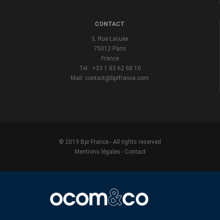
CONTACT
3, Rue Lacuée
75012 Paris
France
Tel : +33 1 83 62 88 10
Mail: contact@bprfrance.com
© 2019 Bpr France - All rights reserved
Mentions légales
-
Contact