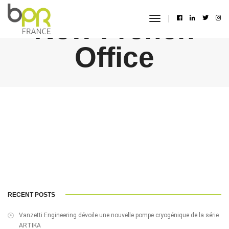
New French
toggle
navigation
Office
RECENT POSTS
Vanzetti Engineering dévoile une nouvelle pompe cryogénique de la série
ARTIKA