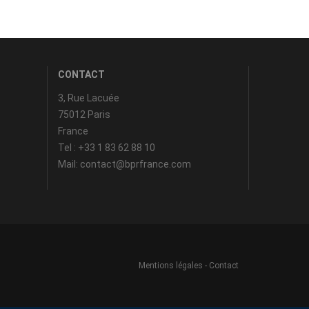
CONTACT
3, Rue Lacuée
75012 Paris
France
Tel : +33 1 83 62 88 10
Mail: contact@bprfrance.com
Mentions légales
-
Contact