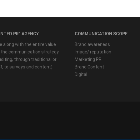
NTED PR” AGENCY
COMMUNICATION SCOPE
along with the entire value
Brand awareness
f the communication strategy
Image/ reputation
diting, through traditional or
Marketing PR
PR, to surveys and content).
Brand Content
Digital