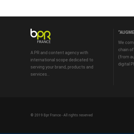
“AUGME
We come 
chain o
A PR and content agency with
(from au
international scope dedicated to
digital 
serving your brand, products and
services...
© 2019 Bpr France - All rights reserved