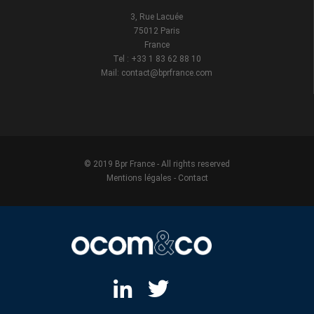
3, Rue Lacuée
75012 Paris
France
Tel : +33 1 83 62 88 10
Mail: contact@bprfrance.com
© 2019 Bpr France - All rights reserved
Mentions légales
-
Contact