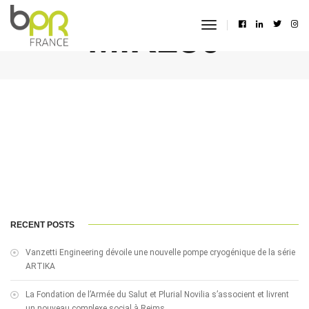
MiR250
toggle
navigation
RECENT POSTS
Vanzetti Engineering dévoile une nouvelle pompe cryogénique de la série
ARTIKA
La Fondation de l’Armée du Salut et Plurial Novilia s’associent et livrent
un nouveau complexe social à Reims