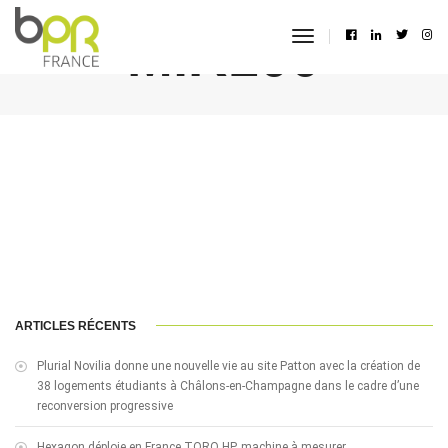
MiR100
toggle
navigation
ARTICLES RÉCENTS
Plurial Novilia donne une nouvelle vie au site Patton avec la création de
38 logements étudiants à Châlons-en-Champagne dans le cadre d’une
reconversion progressive
Hexagon déploie en France TORO HP, machine à mesurer