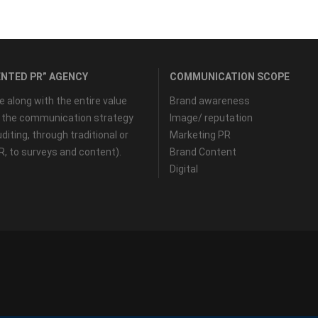
NTED PR” AGENCY
COMMUNICATION SCOPE
along with the entire value
Brand awareness
f the communication strategy
Image/ reputation
diting, through traditional or
Marketing PR
PR, to surveys and content).
Brand Content
Digital