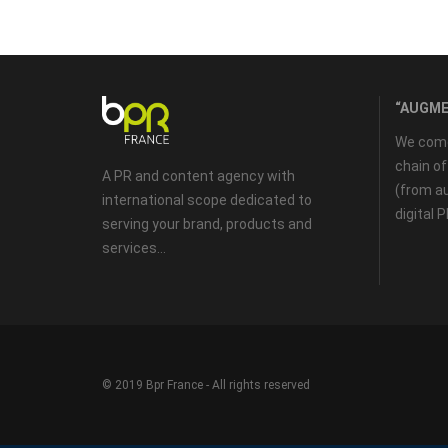
“AUGME
We come 
chain o
A PR and content agency with
(from au
international scope dedicated to
digital 
serving your brand, products and
services...
© 2019 Bpr France - All rights reserved