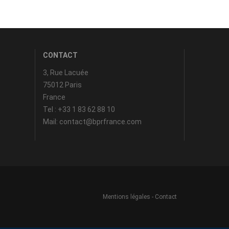
CONTACT
3, Rue Lacuée
75012 Paris
France
Tel : +33 1 83 62 88 10
Mail: contact@bprfrance.com
Mentions légales
-
Contact