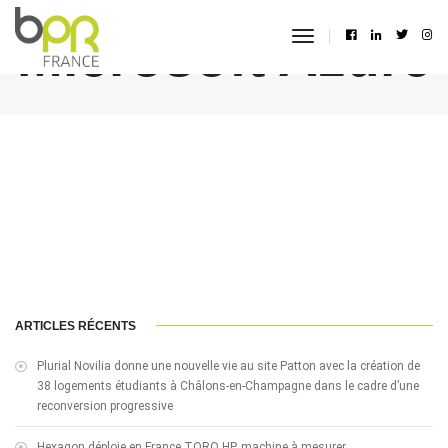
Microsoft Azure
toggle
navigation
ARTICLES RÉCENTS
Plurial Novilia donne une nouvelle vie au site Patton avec la création de
38 logements étudiants à Châlons-en-Champagne dans le cadre d’une
reconversion progressive
Hexagon déploie en France TORO HP, machine à mesurer