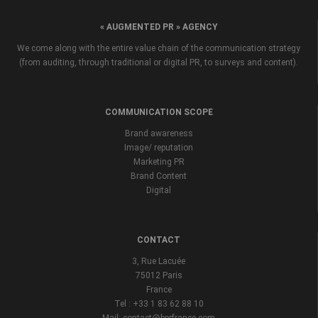
« AUGMENTED PR » AGENCY
We come along with the entire value chain of the communication strategy
(from auditing, through traditional or digital PR, to surveys and content).
COMMUNICATION SCOPE
Brand awareness
Image/ reputation
Marketing PR
Brand Content
Digital
CONTACT
3, Rue Lacuée
75012 Paris
France
Tel : +33 1 83 62 88 10
Mail: contact@bprfrance.com