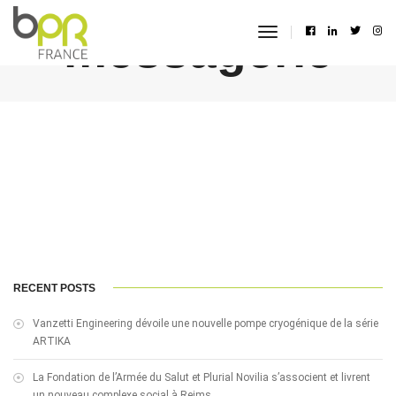
messagerie
toggle
navigation
RECENT POSTS
Vanzetti Engineering dévoile une nouvelle pompe cryogénique de la série
ARTIKA
La Fondation de l’Armée du Salut et Plurial Novilia s’associent et livrent
un nouveau complexe social à Reims