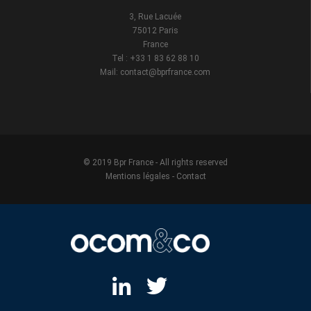
3, Rue Lacuée
75012 Paris
France
Tel : +33 1 83 62 88 10
Mail: contact@bprfrance.com
© 2019 Bpr France - All rights reserved
Mentions légales
-
Contact