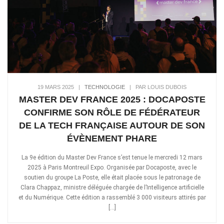
19 MARS 2025
|
TECHNOLOGIE
|
PAR LOUIS DUBOIS
MASTER DEV FRANCE 2025 : DOCAPOSTE
CONFIRME SON RÔLE DE FÉDÉRATEUR
DE LA TECH FRANÇAISE AUTOUR DE SON
ÉVÈNEMENT PHARE
La 9e édition du Master Dev France s’est tenue le mercredi 12 mars
2025 à Paris Montreuil Expo. Organisée par Docaposte, avec le
soutien du groupe La Poste, elle était placée sous le patronage de
Clara Chappaz, ministre déléguée chargée de l’Intelligence artificielle
et du Numérique. Cette édition a rassemblé 3 000 visiteurs attirés par
[…]