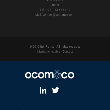
75012 Paris
France
Tel : +33 1 83 62 88 10
Mail: contact@bprfrance.com
© 2019 Bpr France - All rights reserved
Mentions légales
-
Contact