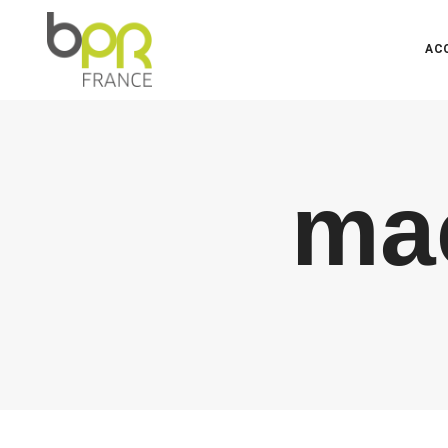
AC
mac