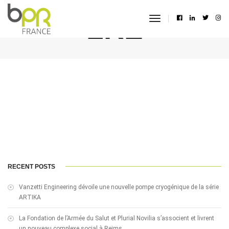
LRE
toggle
navigation
RECENT POSTS
Vanzetti Engineering dévoile une nouvelle pompe cryogénique de la série
ARTIKA
La Fondation de l’Armée du Salut et Plurial Novilia s’associent et livrent
un nouveau complexe social à Reims