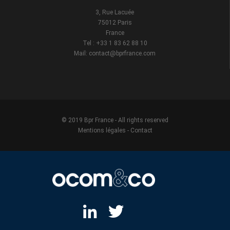
3, Rue Lacuée
75012 Paris
France
Tel : +33 1 83 62 88 10
Mail: contact@bprfrance.com
© 2019 Bpr France - All rights reserved
Mentions légales
-
Contact