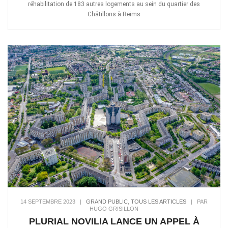
réhabilitation de 183 autres logements au sein du quartier des
Châtillons à Reims
14 SEPTEMBRE 2023
|
GRAND PUBLIC
,
TOUS LES ARTICLES
|
PAR
HUGO GRISILLON
PLURIAL NOVILIA LANCE UN APPEL À