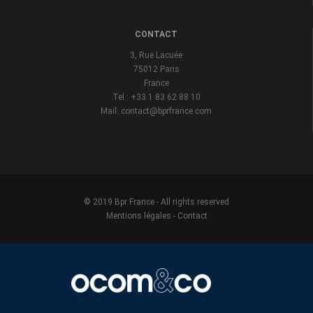
CONTACT
3, Rue Lacuée
75012 Paris
France
Tel : +33 1 83 62 88 10
Mail: contact@bprfrance.com
© 2019 Bpr France - All rights reserved
Mentions légales
-
Contact