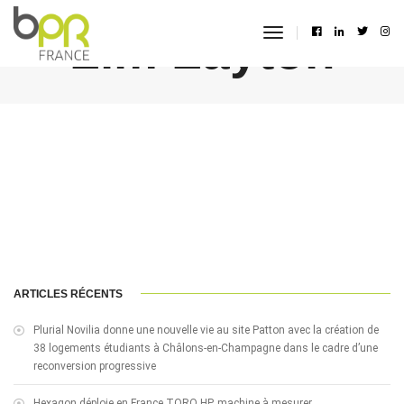
Lim Layton
toggle
navigation
ARTICLES RÉCENTS
Plurial Novilia donne une nouvelle vie au site Patton avec la création de
38 logements étudiants à Châlons-en-Champagne dans le cadre d’une
reconversion progressive
Hexagon déploie en France TORO HP, machine à mesurer