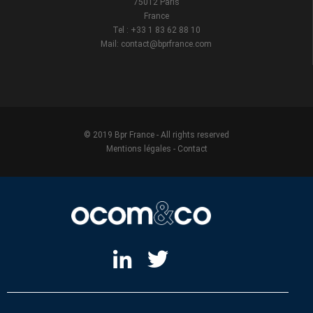
75012 Paris
France
Tel : +33 1 83 62 88 10
Mail: contact@bprfrance.com
© 2019 Bpr France - All rights reserved
Mentions légales
-
Contact