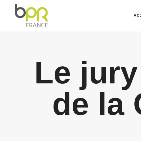
AC
Le jur
de la