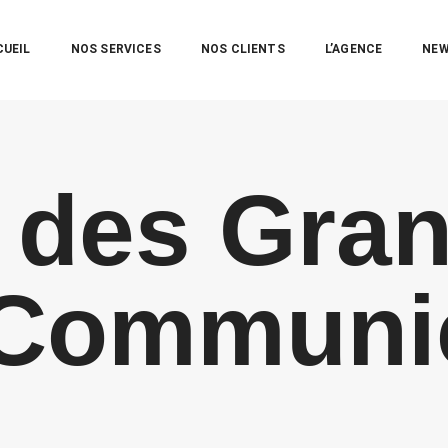
CUEIL
NOS SERVICES
NOS CLIENTS
L’AGENCE
NE
y des Gran
 Communi