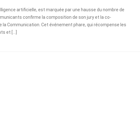
ntelligence artificielle, est marquée par une hausse du nombre de
municants confirme la composition de son jury et la co-
 de la Communication. Cet événement phare, qui récompense les
ts et […]