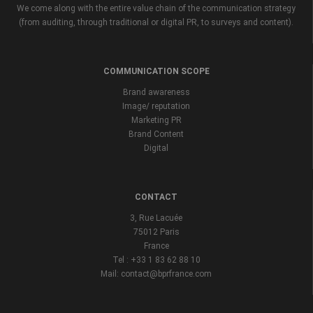
We come along with the entire value chain of the communication strategy
(from auditing, through traditional or digital PR, to surveys and content).
COMMUNICATION SCOPE
Brand awareness
Image/ reputation
Marketing PR
Brand Content
Digital
CONTACT
3, Rue Lacuée
75012 Paris
France
Tel : +33 1 83 62 88 10
Mail: contact@bprfrance.com