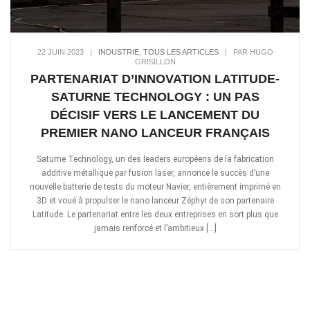
22 JUIN 2023
|
INDUSTRIE
,
TOUS LES ARTICLES
|
PAR HUGO
GRISILLON
PARTENARIAT D’INNOVATION LATITUDE-
SATURNE TECHNOLOGY : UN PAS
DÉCISIF VERS LE LANCEMENT DU
PREMIER NANO LANCEUR FRANÇAIS
Saturne Technology, un des leaders européens de la fabrication
additive métallique par fusion laser, annonce le succès d’une
nouvelle batterie de tests du moteur Navier, entièrement imprimé en
3D et voué à propulser le nano lanceur Zéphyr de son partenaire
Latitude. Le partenariat entre les deux entreprises en sort plus que
jamais renforcé et l’ambitieux […]