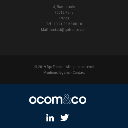
3, Rue Lacuée
75012 Paris
France
Tel : +33 1 83 62 88 10
Mail: contact@bprfrance.com
© 2019 Bpr France - All rights reserved
Mentions légales
-
Contact