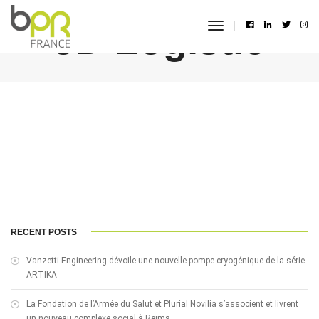
JD Logistic
toggle
navigation
RECENT POSTS
Vanzetti Engineering dévoile une nouvelle pompe cryogénique de la série
ARTIKA
La Fondation de l’Armée du Salut et Plurial Novilia s’associent et livrent
un nouveau complexe social à Reims