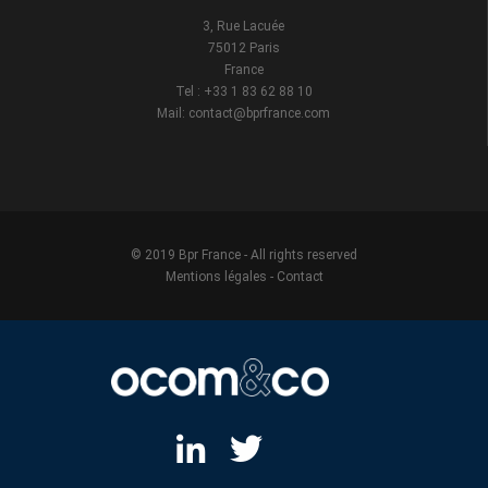
3, Rue Lacuée
75012 Paris
France
Tel : +33 1 83 62 88 10
Mail: contact@bprfrance.com
© 2019 Bpr France - All rights reserved
Mentions légales
-
Contact