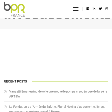
investissements
toggle
navigation
RECENT POSTS
Vanzetti Engineering dévoile une nouvelle pompe cryogénique de la série
ARTIKA
La Fondation de l’Armée du Salut et Plurial Novilia s’associent et livrent
un nouveau complexe social à Reims