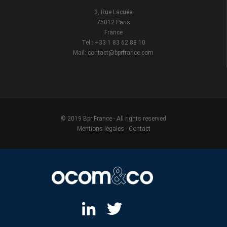
3, Rue Lacuée
75012 Paris
France
Tel : +33 1 83 62 88 10
Mail: contact@bprfrance.com
© 2019 Bpr France - All rights reserved
Mentions légales
-
Contact