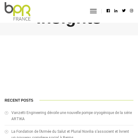
Insights
toggle
navigation
RECENT POSTS
Vanzetti Engineering dévoile une nouvelle pompe cryogénique de la série
ARTIKA
La Fondation de l’Armée du Salut et Plurial Novilia s’associent et livrent
un nouveau complexe social à Reims