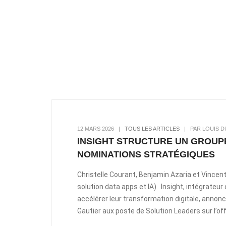
12 MARS 2026
|
TOUS LES ARTICLES
|
PAR LOUIS D
INSIGHT STRUCTURE UN GROUPE
NOMINATIONS STRATÉGIQUES
Christelle Courant, Benjamin Azaria et Vince
solution data apps et IA) Insight, intégrateu
accélérer leur transformation digitale, annonc
Gautier aux poste de Solution Leaders sur l’off