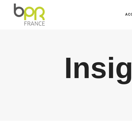
AC
Insi