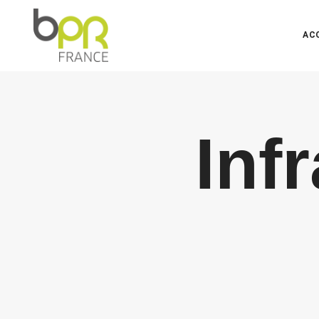
AC
Inf