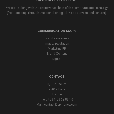
« AUGMENTED PR » AGENCY
We come along with the entire value chain of the communication strategy
(from auditing, through traditional or digital PR, to surveys and content).
COMMUNICATION SCOPE
Brand awareness
Image/ reputation
Marketing PR
Brand Content
Digital
CONTACT
3, Rue Lacuée
75012 Paris
France
Tel : +33 1 83 62 88 10
Mail: contact@bprfrance.com