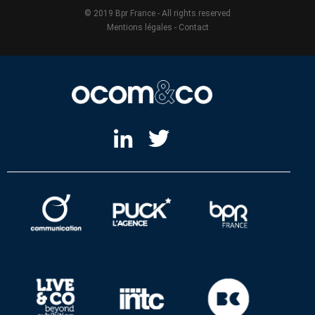
© 2019 Bpr France - All rights reserved
Mentions légales
-
Contact