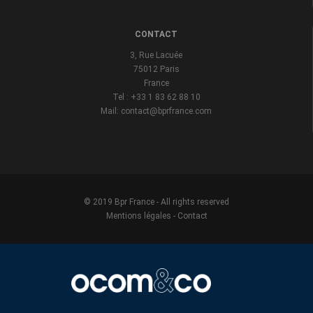
CONTACT
3, Rue Lacuée
75012 Paris
France
Tel : +33 1 83 62 88 10
Mail: contact@bprfrance.com
© 2019 Bpr France - All rights reserved
Mentions légales
-
Contact