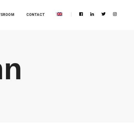
WSROOM
CONTACT
nn