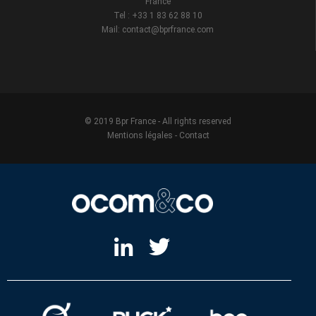
France
Tel : +33 1 83 62 88 10
Mail: contact@bprfrance.com
© 2019 Bpr France - All rights reserved
Mentions légales
-
Contact