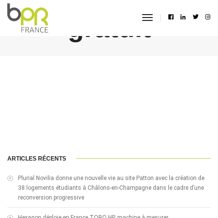
gratuit
toggle
navigation
ARTICLES RÉCENTS
Plurial Novilia donne une nouvelle vie au site Patton avec la création de
38 logements étudiants à Châlons-en-Champagne dans le cadre d’une
reconversion progressive
Hexagon déploie en France TORO HP, machine à mesurer