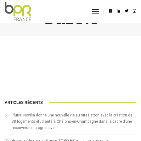
Gazole
toggle
navigation
ARTICLES RÉCENTS
Plurial Novilia donne une nouvelle vie au site Patton avec la création de
38 logements étudiants à Châlons-en-Champagne dans le cadre d’une
reconversion progressive
Hexagon déploie en France TORO HP, machine à mesurer