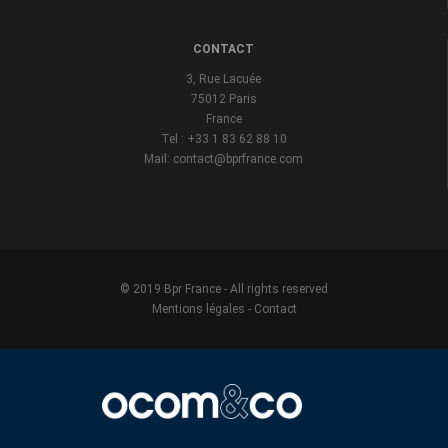
CONTACT
3, Rue Lacuée
75012 Paris
France
Tel : +33 1 83 62 88 10
Mail: contact@bprfrance.com
© 2019 Bpr France - All rights reserved
Mentions légales
-
Contact