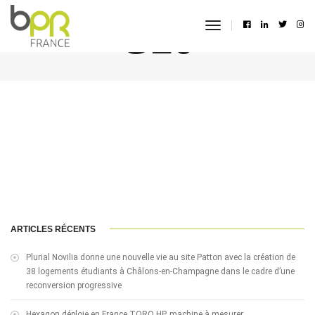
G20
toggle
navigation
ARTICLES RÉCENTS
Plurial Novilia donne une nouvelle vie au site Patton avec la création de
38 logements étudiants à Châlons-en-Champagne dans le cadre d’une
reconversion progressive
Hexagon déploie en France TORO HP, machine à mesurer