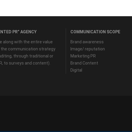
NTED PR” AGENCY
COMMUNICATION SCOPE
along with the entire value
Brand awareness
f the communication strategy
Image/ reputation
diting, through traditional or
Marketing PR
PR, to surveys and content).
Brand Content
Digital