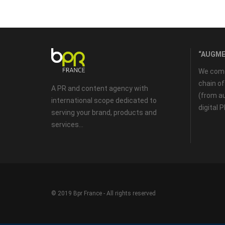
“AUGME
We come 
chain o
A PR and content agency with
(from au
international scope dedicated to
digital 
serving your brand, products and
services...
© 2019 Bpr France - All rights reserved