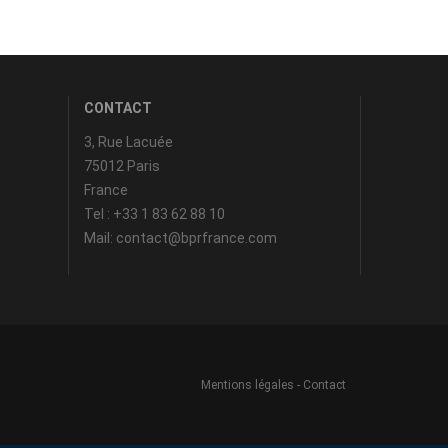
CONTACT
3, Rue Lacuée
75012 Paris
France
Tel : +33 1 83 62 88 10
Mail: contact@bprfrance.com
Mentions légales
-
Contact