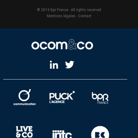
© 2019 Bpr France - All rights reserved
Mentions légales
-
Contact