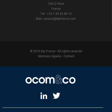
75012 Paris
France
Tel : +33 1 83 62 88 10
Mail: contact@bprfrance.com
© 2019 Bpr France - All rights reserved
Mentions légales
-
Contact