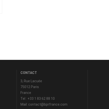
CONTACT
3, Rue Lacuée
75012 Paris
France
Tel : +33 1 83 62 88 10
Mail: contact@bprfrance.com