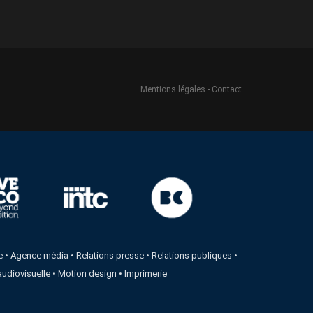
Mentions légales
-
Contact
e
•
Agence média
•
Relations presse
•
Relations publiques
•
audiovisuelle
•
Motion design
•
Imprimerie