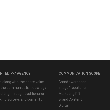
NTED PR” AGENCY
COMMUNICATION SCOPE
along with the entire value
Brand awareness
f the communication strategy
Image/ reputation
diting, through traditional or
Marketing PR
PR, to surveys and content).
Brand Content
Digital