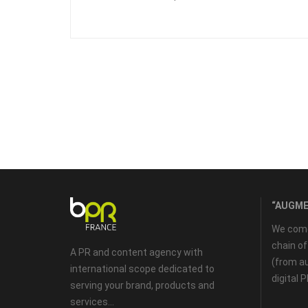
“AUGME
We come 
chain o
A PR and content agency with
(from au
international scope dedicated to
digital 
serving your brand, products and
services...