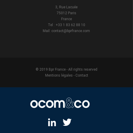
3, Rue Lacuée
75012 Paris
France
Tel : +33 1 83 62 88 10
Mail: contact@bprfrance.com
© 2019 Bpr France - All rights reserved
Mentions légales
-
Contact