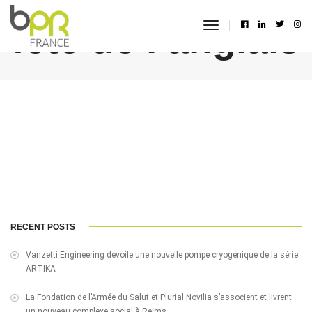
fête de l’anglais
toggle
navigation
RECENT POSTS
Vanzetti Engineering dévoile une nouvelle pompe cryogénique de la série
ARTIKA
La Fondation de l’Armée du Salut et Plurial Novilia s’associent et livrent
un nouveau complexe social à Reims