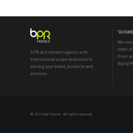
“AUGME
We come 
chain o
A PR and content agency with
(from au
international scope dedicated to
digital 
serving your brand, products and
services...
© 2019 Bpr France - All rights reserved