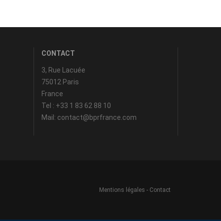
CONTACT
3, Rue Lacuée
75012 Paris
France
Tel : +33 1 83 62 88 10
Mail: contact@bprfrance.com
Mentions légales
-
Contact