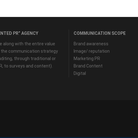
NTED PR” AGENCY
COMMUNICATION SCOPE
along with the entire value
Brand awareness
f the communication strategy
Image/ reputation
diting, through traditional or
Marketing PR
PR, to surveys and content).
Brand Content
Digital