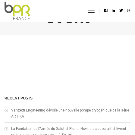
event
toggle
navigation
RECENT POSTS
Vanzetti Engineering dévoile une nouvelle pompe cryogénique de la série
ARTIKA
La Fondation de l’Armée du Salut et Plurial Novilia s’associent et livrent
un nouveau complexe social à Reims