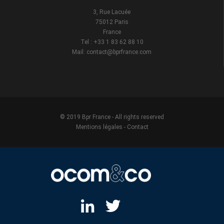
3, Rue Lacuée
75012 Paris
France
Tel : +33 1 83 62 88 10
Mail: contact@bprfrance.com
© 2019 Bpr France - All rights reserved
Mentions légales
-
Contact