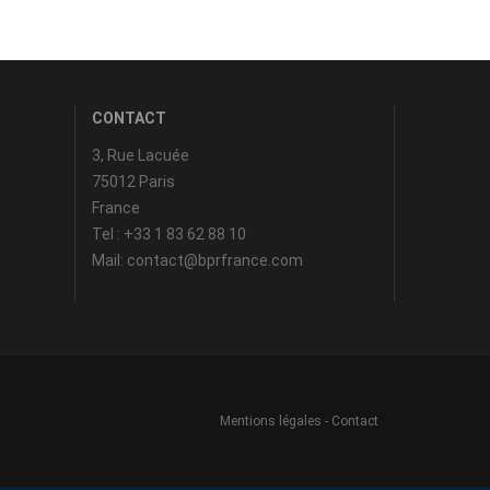
CONTACT
3, Rue Lacuée
75012 Paris
France
Tel : +33 1 83 62 88 10
Mail: contact@bprfrance.com
Mentions légales
-
Contact