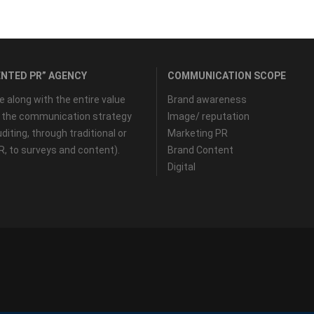
NTED PR” AGENCY
COMMUNICATION SCOPE
along with the entire value
Brand awareness
f the communication strategy
Image/ reputation
diting, through traditional or
Marketing PR
PR, to surveys and content).
Brand Content
Digital