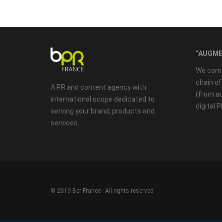
“AUGME
We come 
chain o
A PR and content agency with
(from au
international scope dedicated to
digital 
serving your brand, products and
services...
© 2019 Bpr France - All rights reserved