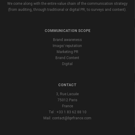
We come along with the entire value chain of the communication strategy
(from auditing, through traditional or digital PR, to surveys and content).
COMMUNICATION SCOPE
Brand awareness
Image/ reputation
Marketing PR
Brand Content
Digital
CONTACT
3, Rue Lacuée
75012 Paris
France
Tel : +33 1 83 62 88 10
Mail: contact@bprfrance.com