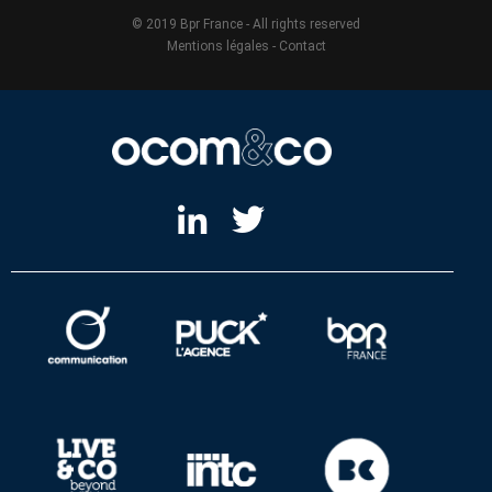
© 2019 Bpr France - All rights reserved
Mentions légales
-
Contact