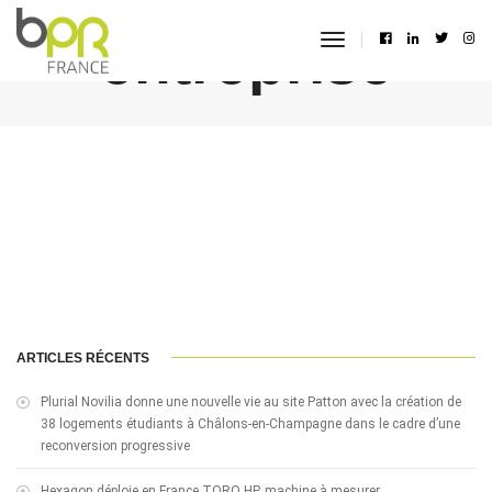
entreprise
toggle
navigation
ARTICLES RÉCENTS
Plurial Novilia donne une nouvelle vie au site Patton avec la création de
38 logements étudiants à Châlons-en-Champagne dans le cadre d’une
reconversion progressive
Hexagon déploie en France TORO HP, machine à mesurer