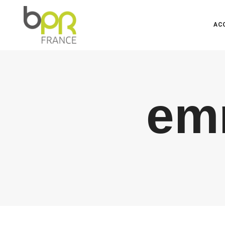
AC
em