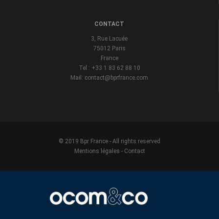
CONTACT
3, Rue Lacuée
75012 Paris
France
Tel : +33 1 83 62 88 10
Mail: contact@bprfrance.com
© 2019 Bpr France - All rights reserved
Mentions légales
-
Contact