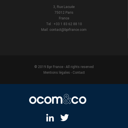
3, Rue Lacuée
75012 Paris
France
Tel : +33 1 83 62 88 10
Mail: contact@bprfrance.com
© 2019 Bpr France - All rights reserved
Mentions légales
-
Contact