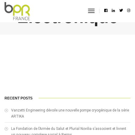
Electronique
toggle
navigation
RECENT POSTS
Vanzetti Engineering dévoile une nouvelle pompe cryogénique de la série
ARTIKA
La Fondation de l’Armée du Salut et Plurial Novilia s’associent et livrent
un nouveau complexe social à Reims