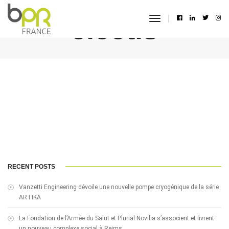
electis
toggle
navigation
RECENT POSTS
Vanzetti Engineering dévoile une nouvelle pompe cryogénique de la série
ARTIKA
La Fondation de l’Armée du Salut et Plurial Novilia s’associent et livrent
un nouveau complexe social à Reims