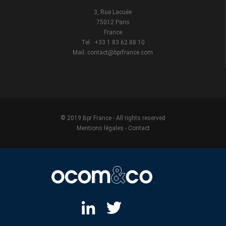
3, Rue Lacuée
75012 Paris
France
Tel : +33 1 83 62 88 10
Mail: contact@bprfrance.com
© 2019 Bpr France - All rights reserved
Mentions légales
-
Contact