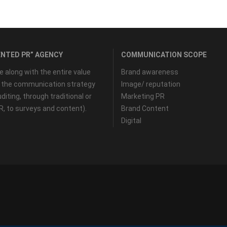
NTED PR” AGENCY
COMMUNICATION SCOPE
along with the entire value
Brand awareness
f the communication strategy
Image/ reputation
diting, through traditional or
Marketing PR
PR, to surveys and content).
Brand Content
Digital