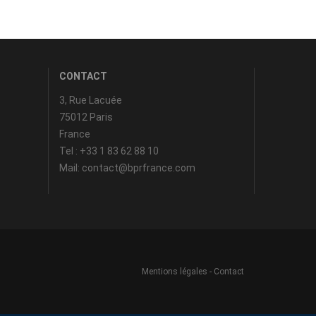
CONTACT
3, Rue Lacuée
75012 Paris
France
Tel : +33 1 83 62 88 10
Mail: contact@bprfrance.com
Mentions légales
-
Contact