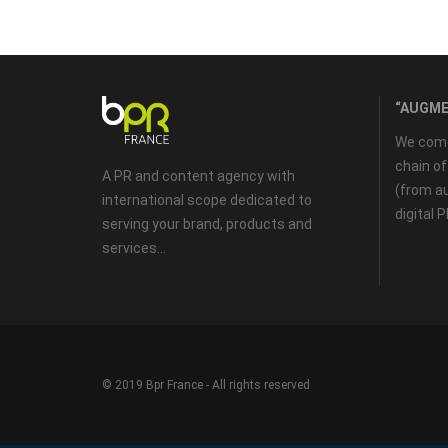
“AUGME
We come 
chain o
A PR and content agency with
(from au
international scope dedicated to
digital 
serving your brand, products and
services...
© 2019 Bpr France - All rights reserved